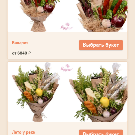
Бавария
Выбрать букет
от
6840
₽
Лето у реки
Выбрать букет