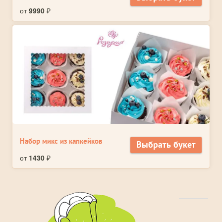
от
9990
₽
Набор микс из капкейков
Выбрать букет
от
1430
₽