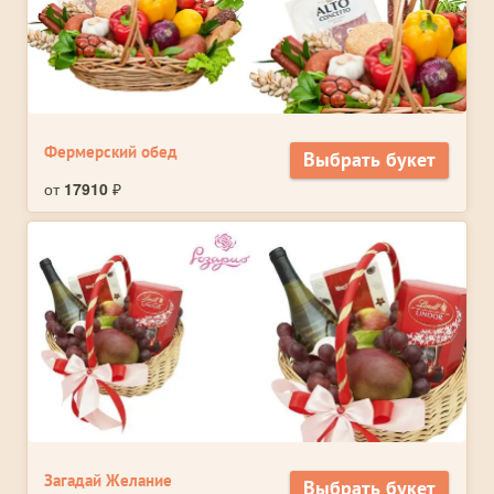
Фермерский обед
Выбрать букет
от
17910
₽
Загадай Желание
Выбрать букет