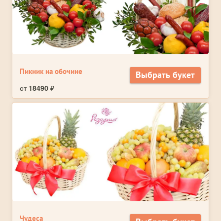
Пикник на обочине
Выбрать букет
от
18490
₽
Чудеса