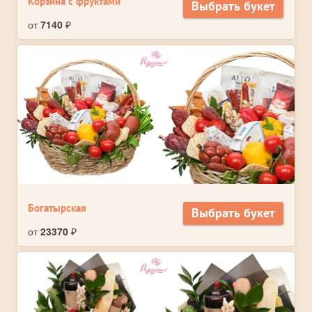
Корзина с фруктами
Выбрать букет
от
7140
₽
Богатырская
Выбрать букет
от
23370
₽