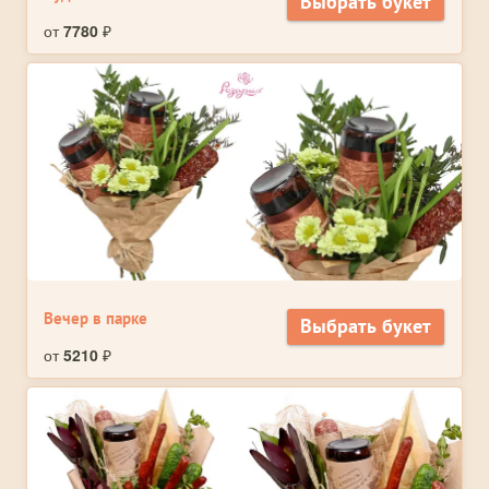
Выбрать букет
от
7780
₽
Вечер в парке
Выбрать букет
от
5210
₽