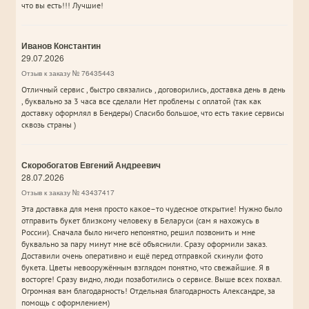
что вы есть!!! Лучшие!
Иванов Константин
29.07.2026
Отзыв к заказу № 76435443
Отличный сервис , быстро связались , договорились, доставка день в день
, буквально за 3 часа все сделали Нет проблемы с оплатой (так как
доставку оформлял в Бендеры) Спасибо большое, что есть такие сервисы
сквозь страны )
Скоробогатов Евгений Андреевич
28.07.2026
Отзыв к заказу № 43437417
Эта доставка для меня просто какое–то чудесное открытие! Нужно было
отправить букет близкому человеку в Беларуси (сам я нахожусь в
России). Сначала было ничего непонятно, решил позвонить и мне
буквально за пару минут мне всё объяснили. Сразу оформили заказ.
Доставили очень оперативно и ещё перед отправкой скинули фото
букета. Цветы невооружённым взглядом понятно, что свежайшие. Я в
восторге! Сразу видно, люди позаботились о сервисе. Выше всех похвал.
Огромная вам благодарность! Отдельная благодарность Александре, за
помощь с оформлением)