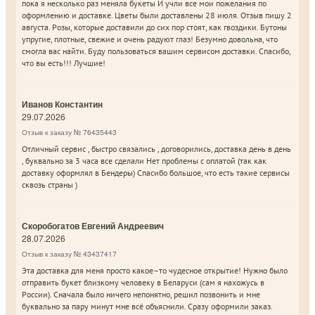
пока я несколько раз меняла букеты И учли все мои пожелания по
оформлению и доставке. Цветы были доставлены 28 июля. Отзыв пишу 2
августа. Розы, которые доставили до сих пор стоят, как гвоздики. Бутоны
упругие, плотные, свежие и очень радуют глаз! Безумно довольна, что
смогла вас найти. Буду пользоваться вашим сервисом доставки. Спасибо,
что вы есть!!! Лучшие!
Иванов Константин
29.07.2026
Отзыв к заказу № 76435443
Отличный сервис , быстро связались , договорились, доставка день в день
, буквально за 3 часа все сделали Нет проблемы с оплатой (так как
доставку оформлял в Бендеры) Спасибо большое, что есть такие сервисы
сквозь страны )
Скоробогатов Евгений Андреевич
28.07.2026
Отзыв к заказу № 43437417
Эта доставка для меня просто какое–то чудесное открытие! Нужно было
отправить букет близкому человеку в Беларуси (сам я нахожусь в
России). Сначала было ничего непонятно, решил позвонить и мне
буквально за пару минут мне всё объяснили. Сразу оформили заказ.