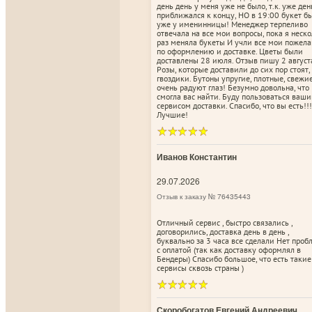
день день у меня уже не было, т.к. уже ден
приближался к концу, НО в 19:00 букет б
уже у именинницы! Менеджер терпеливо
отвечала на все мои вопросы, пока я неск
раз меняла букеты И учли все мои пожел
по оформлению и доставке. Цветы были
доставлены 28 июля. Отзыв пишу 2 август
Розы, которые доставили до сих пор стоят,
гвоздики. Бутоны упругие, плотные, свежи
очень радуют глаз! Безумно довольна, что
смогла вас найти. Буду пользоваться ваш
сервисом доставки. Спасибо, что вы есть!!!
Лучшие!
Иванов Константин
29.07.2026
Отзыв к заказу № 76435443
Отличный сервис , быстро связались ,
договорились, доставка день в день ,
буквально за 3 часа все сделали Нет про
с оплатой (так как доставку оформлял в
Бендеры) Спасибо большое, что есть такие
сервисы сквозь страны )
Скоробогатов Евгений Андреевич