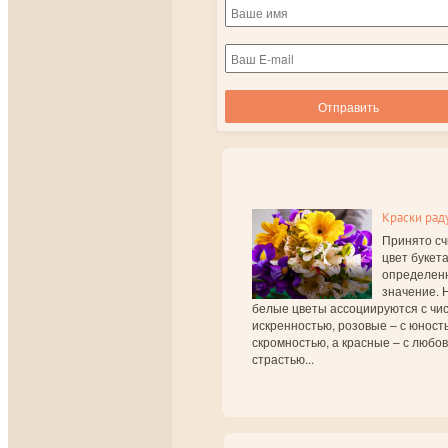
Краски рад
Принято сч
цвет букет
определен
значение. 
белые цветы ассоциируются с чис
искренностью, розовые – с юност
скромностью, а красные – с любо
страстью...