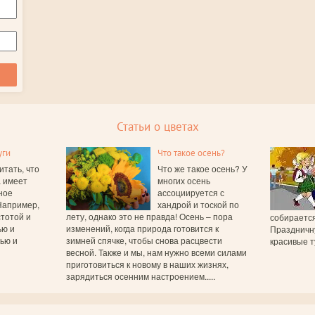
Статьи о цветах
уги
Что такое осень?
итать, что
Что же такое осень? У
а имеет
многих осень
ное
ассоциируется с
Например,
хандрой и тоской по
тотой и
лету, однако это не правда! Осень – пора
собирается
ью и
изменений, когда природа готовится к
Праздничн
вью и
зимней спячке, чтобы снова расцвести
красивые т
весной. Также и мы, нам нужно всеми силами
приготовиться к новому в наших жизнях,
зарядиться осенним настроением.....