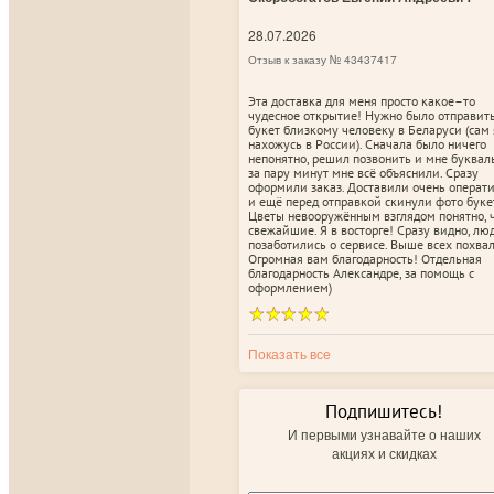
28.07.2026
Отзыв к заказу № 43437417
Эта доставка для меня просто какое–то
чудесное открытие! Нужно было отправит
букет близкому человеку в Беларуси (сам 
нахожусь в России). Сначала было ничего
непонятно, решил позвонить и мне буквал
за пару минут мне всё объяснили. Сразу
оформили заказ. Доставили очень операт
и ещё перед отправкой скинули фото буке
Цветы невооружённым взглядом понятно, 
свежайшие. Я в восторге! Сразу видно, лю
позаботились о сервисе. Выше всех похвал
Огромная вам благодарность! Отдельная
благодарность Александре, за помощь с
оформлением)
Показать все
Подпишитесь!
И первыми узнавайте о наших
акциях и скидках