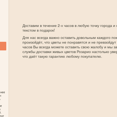
Доставим в течение 2-х часов в любую точку города и
текстом в подарок!
Для нас всегда важно оставить довольным каждого пок
произойдёт, что цветы не понравятся и не превзойдут
часов Вы всегда можете оставить свою жалобу и мы 
службы доставки живых цветов Розарио настолько уве
что даёт такую гарантию любому покупателю.
анее
и
ь
не
а
.
тот