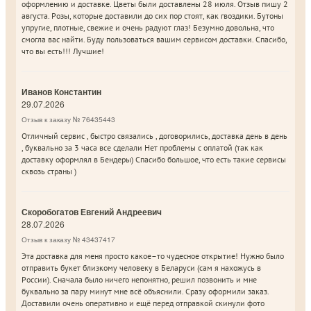
оформлению и доставке. Цветы были доставлены 28 июля. Отзыв пишу 2
августа. Розы, которые доставили до сих пор стоят, как гвоздики. Бутоны
упругие, плотные, свежие и очень радуют глаз! Безумно довольна, что
смогла вас найти. Буду пользоваться вашим сервисом доставки. Спасибо,
что вы есть!!! Лучшие!
Иванов Константин
29.07.2026
Отзыв к заказу № 76435443
Отличный сервис , быстро связались , договорились, доставка день в день
, буквально за 3 часа все сделали Нет проблемы с оплатой (так как
доставку оформлял в Бендеры) Спасибо большое, что есть такие сервисы
сквозь страны )
Скоробогатов Евгений Андреевич
28.07.2026
Отзыв к заказу № 43437417
Эта доставка для меня просто какое–то чудесное открытие! Нужно было
отправить букет близкому человеку в Беларуси (сам я нахожусь в
России). Сначала было ничего непонятно, решил позвонить и мне
буквально за пару минут мне всё объяснили. Сразу оформили заказ.
Доставили очень оперативно и ещё перед отправкой скинули фото