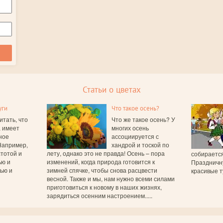
Статьи о цветах
уги
Что такое осень?
итать, что
Что же такое осень? У
а имеет
многих осень
ное
ассоциируется с
Например,
хандрой и тоской по
тотой и
лету, однако это не правда! Осень – пора
собирается
ью и
изменений, когда природа готовится к
Праздничн
вью и
зимней спячке, чтобы снова расцвести
красивые т
весной. Также и мы, нам нужно всеми силами
приготовиться к новому в наших жизнях,
зарядиться осенним настроением.....