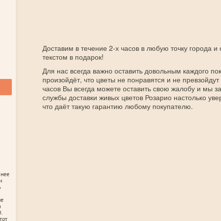
Доставим в течение 2-х часов в любую точку города и
текстом в подарок!
Для нас всегда важно оставить довольным каждого пок
произойдёт, что цветы не понравятся и не превзойдут
часов Вы всегда можете оставить свою жалобу и мы 
службы доставки живых цветов Розарио настолько уве
что даёт такую гарантию любому покупателю.
анее
и
ь
не
а
.
тот