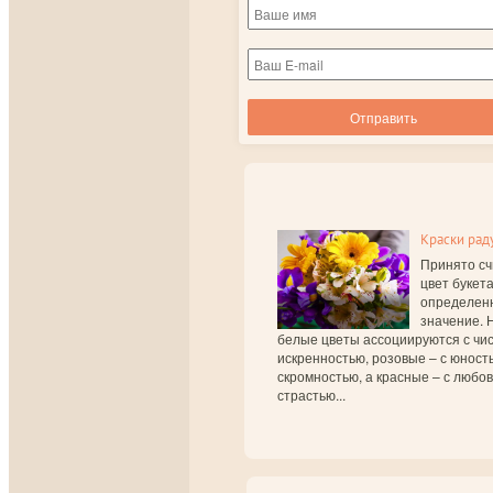
Краски рад
Принято сч
цвет букет
определен
значение. 
белые цветы ассоциируются с чис
искренностью, розовые – с юност
скромностью, а красные – с любо
страстью...