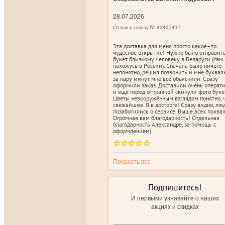
28.07.2026
Отзыв к заказу № 43437417
Эта доставка для меня просто какое–то
чудесное открытие! Нужно было отправит
букет близкому человеку в Беларуси (сам 
нахожусь в России). Сначала было ничего
непонятно, решил позвонить и мне буквал
за пару минут мне всё объяснили. Сразу
оформили заказ. Доставили очень операт
и ещё перед отправкой скинули фото буке
Цветы невооружённым взглядом понятно, 
свежайшие. Я в восторге! Сразу видно, лю
позаботились о сервисе. Выше всех похвал
Огромная вам благодарность! Отдельная
благодарность Александре, за помощь с
оформлением)
Показать все
Подпишитесь!
И первыми узнавайте о наших
акциях и скидках