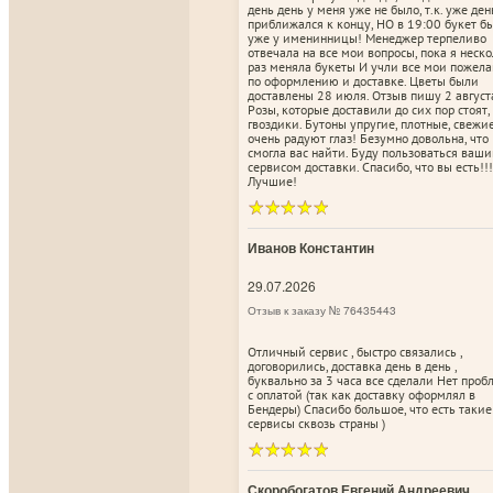
день день у меня уже не было, т.к. уже ден
приближался к концу, НО в 19:00 букет б
уже у именинницы! Менеджер терпеливо
отвечала на все мои вопросы, пока я неск
раз меняла букеты И учли все мои пожел
по оформлению и доставке. Цветы были
доставлены 28 июля. Отзыв пишу 2 август
Розы, которые доставили до сих пор стоят,
гвоздики. Бутоны упругие, плотные, свежи
очень радуют глаз! Безумно довольна, что
смогла вас найти. Буду пользоваться ваш
сервисом доставки. Спасибо, что вы есть!!!
Лучшие!
Иванов Константин
29.07.2026
Отзыв к заказу № 76435443
Отличный сервис , быстро связались ,
договорились, доставка день в день ,
буквально за 3 часа все сделали Нет про
с оплатой (так как доставку оформлял в
Бендеры) Спасибо большое, что есть такие
сервисы сквозь страны )
Скоробогатов Евгений Андреевич