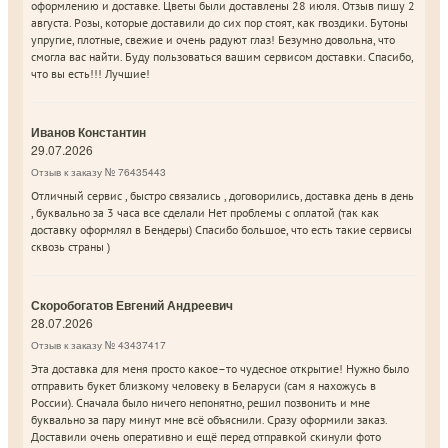
оформлению и доставке. Цветы были доставлены 28 июля. Отзыв пишу 2
августа. Розы, которые доставили до сих пор стоят, как гвоздики. Бутоны
упругие, плотные, свежие и очень радуют глаз! Безумно довольна, что
смогла вас найти. Буду пользоваться вашим сервисом доставки. Спасибо,
что вы есть!!! Лучшие!
Иванов Константин
29.07.2026
Отзыв к заказу № 76435443
Отличный сервис , быстро связались , договорились, доставка день в день
, буквально за 3 часа все сделали Нет проблемы с оплатой (так как
доставку оформлял в Бендеры) Спасибо большое, что есть такие сервисы
сквозь страны )
Скоробогатов Евгений Андреевич
28.07.2026
Отзыв к заказу № 43437417
Эта доставка для меня просто какое–то чудесное открытие! Нужно было
отправить букет близкому человеку в Беларуси (сам я нахожусь в
России). Сначала было ничего непонятно, решил позвонить и мне
буквально за пару минут мне всё объяснили. Сразу оформили заказ.
Доставили очень оперативно и ещё перед отправкой скинули фото