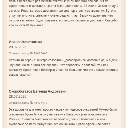
пока я несколько раз меняла букеты И учли все мои пожелания по
оформлению и доставке. Цветы были доставлены 28 июля. Отзыв пишу 2
августа. Розы, которые доставили до сих пор стоят, как гвоздики. Бутоны
упругие, плотные, свежие и очень радуют глаз! Безумно довольна, что
смогла вас найти. Буду пользоваться вашим сервисом доставки. Спасибо,
что вы есть!!! Лучшие!
Иванов Константин
29.07.2026
Отзыв к заказу № 76435443
Отличный сервис , быстро связались , договорились, доставка день в день
, буквально за 3 часа все сделали Нет проблемы с оплатой (так как
доставку оформлял в Бендеры) Спасибо большое, что есть такие сервисы
сквозь страны )
Скоробогатов Евгений Андреевич
28.07.2026
Отзыв к заказу № 43437417
Эта доставка для меня просто какое–то чудесное открытие! Нужно было
отправить букет близкому человеку в Беларуси (сам я нахожусь в
России). Сначала было ничего непонятно, решил позвонить и мне
буквально за пару минут мне всё объяснили. Сразу оформили заказ.