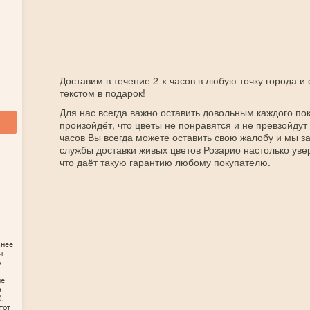
Доставим в течение 2-х часов в любую точку города и
текстом в подарок!
Для нас всегда важно оставить довольным каждого пок
произойдёт, что цветы не понравятся и не превзойдут
часов Вы всегда можете оставить свою жалобу и мы 
службы доставки живых цветов Розарио настолько уве
что даёт такую гарантию любому покупателю.
анее
и
ь
не
а
.
тот