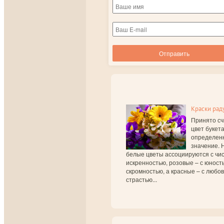
Краски рад
Принято сч
цвет букет
определен
значение. 
белые цветы ассоциируются с чис
искренностью, розовые – с юност
скромностью, а красные – с любо
страстью...