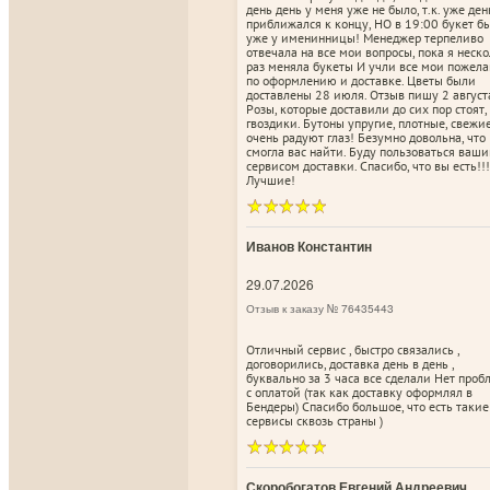
день день у меня уже не было, т.к. уже ден
приближался к концу, НО в 19:00 букет б
уже у именинницы! Менеджер терпеливо
отвечала на все мои вопросы, пока я неск
раз меняла букеты И учли все мои пожел
по оформлению и доставке. Цветы были
доставлены 28 июля. Отзыв пишу 2 август
Розы, которые доставили до сих пор стоят,
гвоздики. Бутоны упругие, плотные, свежи
очень радуют глаз! Безумно довольна, что
смогла вас найти. Буду пользоваться ваш
сервисом доставки. Спасибо, что вы есть!!!
Лучшие!
Иванов Константин
29.07.2026
Отзыв к заказу № 76435443
Отличный сервис , быстро связались ,
договорились, доставка день в день ,
буквально за 3 часа все сделали Нет про
с оплатой (так как доставку оформлял в
Бендеры) Спасибо большое, что есть такие
сервисы сквозь страны )
Скоробогатов Евгений Андреевич