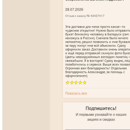
28.07.2026
Отзыв к заказу № 43437417
Эта доставка для меня просто какое–то
чудесное открытие! Нужно было отправит
букет близкому человеку в Беларуси (сам 
нахожусь в России). Сначала было ничего
непонятно, решил позвонить и мне буквал
за пару минут мне всё объяснили. Сразу
оформили заказ. Доставили очень операт
и ещё перед отправкой скинули фото буке
Цветы невооружённым взглядом понятно, 
свежайшие. Я в восторге! Сразу видно, лю
позаботились о сервисе. Выше всех похвал
Огромная вам благодарность! Отдельная
благодарность Александре, за помощь с
оформлением)
Показать все
Подпишитесь!
И первыми узнавайте о наших
акциях и скидках