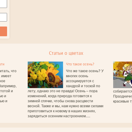
Статьи о цветах
уги
Что такое осень?
итать, что
Что же такое осень? У
а имеет
многих осень
ное
ассоциируется с
Например,
хандрой и тоской по
тотой и
лету, однако это не правда! Осень – пора
собирается
ью и
изменений, когда природа готовится к
Праздничн
вью и
зимней спячке, чтобы снова расцвести
красивые т
весной. Также и мы, нам нужно всеми силами
приготовиться к новому в наших жизнях,
зарядиться осенним настроением.....