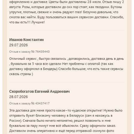
оформлению и доставке. Цветы были доставлены 28 июля. Отзыв пишу 2
августа. Розы, которые доставили до сих пор стоят, как гвоздики. Бутоны
упругие, плотные, свежие и очень радуют глаз! Безумно довольна, что
смогла вас найти. Буду пользоваться вашим сервисом доставки. Спасибо,
что вы есть!!! Лучшие!
Иванов Константин
29.07.2026
Отзыв к заказу № 76435443
Отличный сервис , быстро связались , договорились, доставка день в день
, буквально за 3 часа все сделали Нет проблемы с оплатой (так как
доставку оформлял в Бендеры) Спасибо большое, что есть такие сервисы
сквозь страны )
Скоробогатов Евгений Андреевич
28.07.2026
Отзыв к заказу № 43437417
Эта доставка для меня просто какое–то чудесное открытие! Нужно было
отправить букет близкому человеку в Беларуси (сам я нахожусь в
России). Сначала было ничего непонятно, решил позвонить и мне
буквально за пару минут мне всё объяснили. Сразу оформили заказ.
Доставили очень оперативно и ещё перед отправкой скинули фото